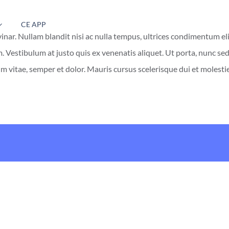
CE APP
vinar. Nullam blandit nisi ac nulla tempus, ultrices condimentum e
um. Vestibulum at justo quis ex venenatis aliquet. Ut porta, nunc 
um vitae, semper et dolor. Mauris cursus scelerisque dui et molesti