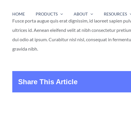
Skip
to
HOME
PRODUCTS
ABOUT
RESOURCES
Fusce porta augue quis erat dignissim, id laoreet sapien pul
content
ultrices id. Aenean eleifend velit at nibh consectetur preti
dui odio at ipsum. Curabitur nisl nisl, consequat in ferment
gravida nibh.
Share This Article