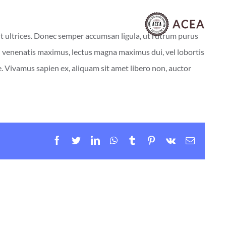
lit ultrices. Donec semper accumsan ligula, ut rutrum purus
sed venenatis maximus, lectus magna maximus dui, vel lobortis
e. Vivamus sapien ex, aliquam sit amet libero non, auctor
facebook
twitter
linkedin
whatsapp
tumblr
pinterest
vk
Email